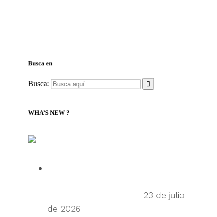
Busca en
Busca:
WHA’S NEW ?
LILLY Associates | Noticias de Logística Global y
Transporte Marítimo
Talking Supply Chain: uShip CEO
Sean Wu on the secondhand
economy supply chain
23 de julio
de 2026