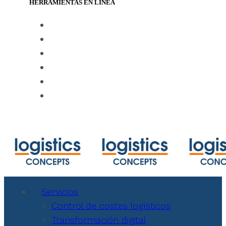
HERRAMIENTAS EN LÍNEA
https://www.track-trace.com
https://www.shipmentlink.com
https://www.marinetraffic.com/en/ais/ho
https://www.cbmcalculator.com/index.ht
https://mycargo.amerijet.com/calculator
https://iccwbo.org
Servicios
Control de costes logísticos
Transformación digital