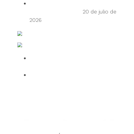
Frictionless Supply Chain: The New
Tech Titans of China
20 de julio de
2026
FreightWaves
Fabricación y Logística TI
Over half of HGV drivers dissatisfied
with UK roadside facilities
75% of employees use AI daily, but
61% want human oversight,
indicating a confidence gap limiting
progress