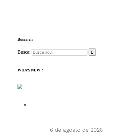
Busca en
Busca:
WHA’S NEW ?
LILLY Associates | Noticias de Logística Global y
Transporte Marítimo
Talking Supply Chain: Cleo CEO
Mahesh Rajasekharan on why
orchestration is supply chain’s next
frontier
6 de agosto de 2026