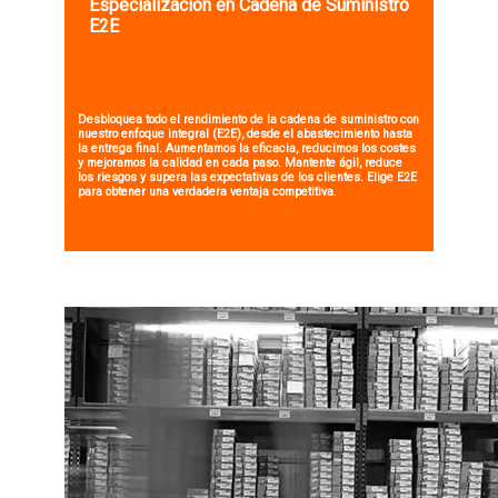
Especialización en Cadena de Suministro
E2E
Desbloquea todo el rendimiento de la cadena de suministro con
nuestro enfoque integral (E2E), desde el abastecimiento hasta
la entrega final. Aumentamos la eficacia, reducimos los costes
y mejoramos la calidad en cada paso.
Mantente ágil, reduce
los riesgos y supera las expectativas de los clientes. Elige E2E
para obtener una verdadera ventaja competitiva.