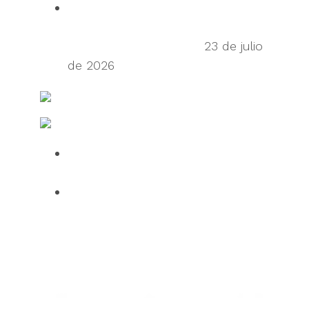
Talking Supply Chain: uShip CEO
Sean Wu on the secondhand
economy supply chain
23 de julio
de 2026
FreightWaves
Fabricación y Logística TI
Over half of HGV drivers dissatisfied
with UK roadside facilities
75% of employees use AI daily, but
61% want human oversight,
indicating a confidence gap limiting
progress