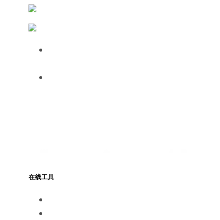
FreightWaves
制造与物流 IT
Over half of HGV drivers dissatisfied
with UK roadside facilities
75% of employees use AI daily, but
61% want human oversight,
indicating a confidence gap limiting
progress
在线工具
https://www.track-trace.com
https://www.shipmentlink.com