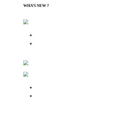
WHA’S NEW ?
LILLY Associates | Globale Logistik- und Versandnachric
Talking Supply Chain: Cleo CEO Mahesh 
Talking Supply Chain: uShip CEO Sea
FreightWaves
Fertigung & Logistik IT
Over half of HGV drivers dissatisfied wit
75% of employees use AI daily, but 61%