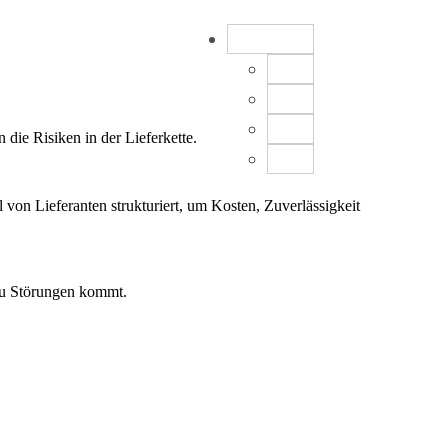
DE
EN
FR
ES
ie Risiken in der Lieferkette.
CN
on Lieferanten strukturiert, um Kosten, Zuverlässigkeit
 zu Störungen kommt.