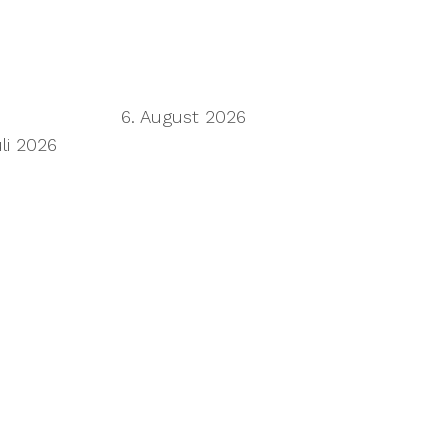
 next frontier
6. August 2026
uli 2026
limiting progress