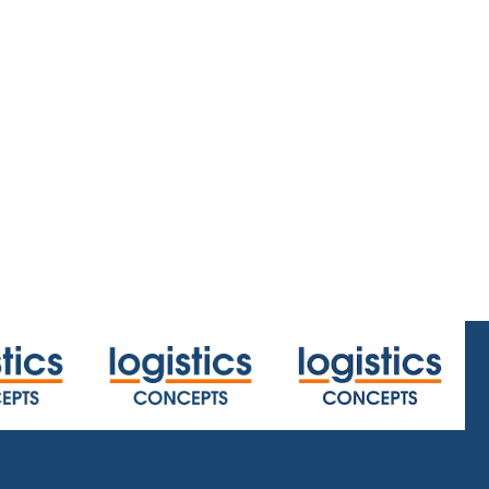
home/centerx:23.4/centery:26.4/zoom:2
.html
or