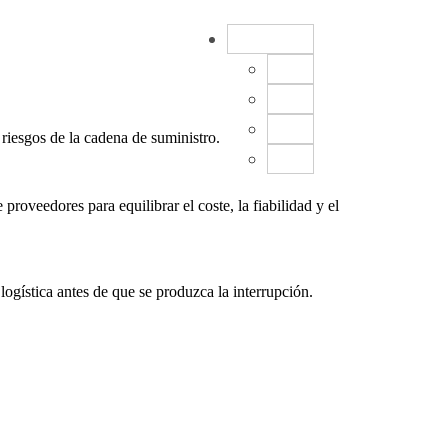
ES
EN
FR
DE
riesgos de la cadena de suministro.
CN
roveedores para equilibrar el coste, la fiabilidad y el
ogística antes de que se produzca la interrupción.