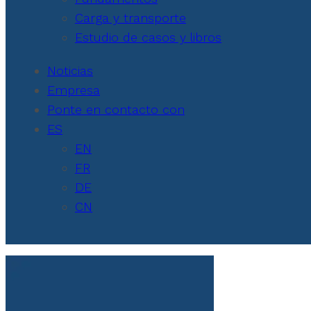
Carga y transporte
Estudio de casos y libros
Noticias
Empresa
Ponte en contacto con
ES
EN
FR
DE
CN