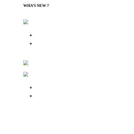
WHA’S NEW ?
LILLY Associates | Noticias de Logística Global y Transp
Talking Supply Chain: Cleo CEO Mahesh 
Talking Supply Chain: uShip CEO Sea
FreightWaves
Fabricación y Logística TI
Over half of HGV drivers dissatisfied wit
75% of employees use AI daily, but 61%