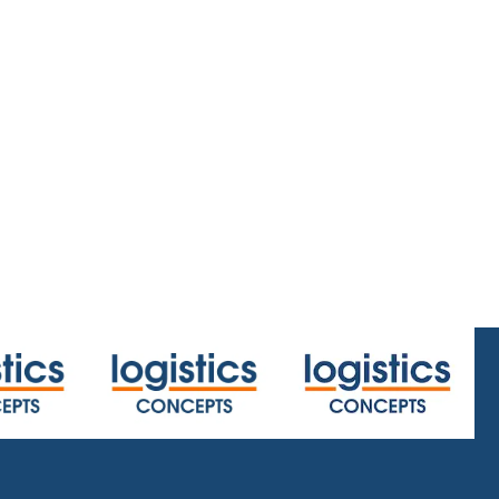
home/centerx:23.4/centery:26.4/zoom:2
.html
or