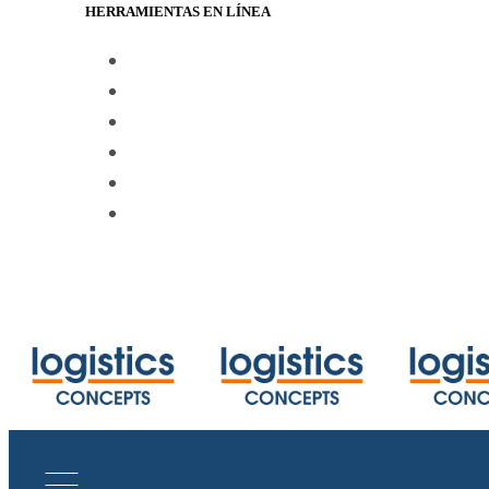
HERRAMIENTAS EN LÍNEA
https://www.track-trace.com
https://www.shipmentlink.com
https://www.marinetraffic.com/en/ais/
https://www.cbmcalculator.com/index
https://mycargo.amerijet.com/calculat
https://iccwbo.org