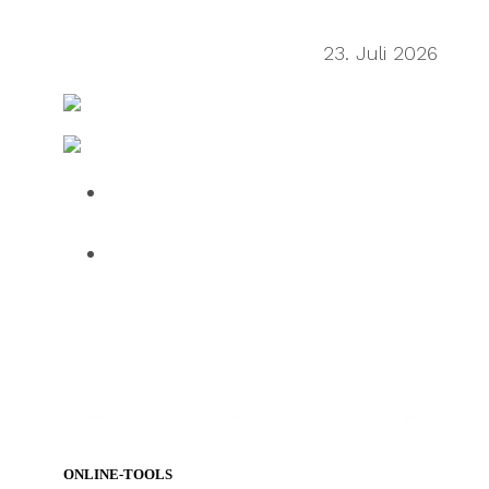
Sean Wu on the secondhand
economy supply chain
23. Juli 2026
FreightWaves
Fertigung & Logistik IT
Over half of HGV drivers dissatisfied
with UK roadside facilities
75% of employees use AI daily, but
61% want human oversight,
indicating a confidence gap limiting
progress
ONLINE-TOOLS