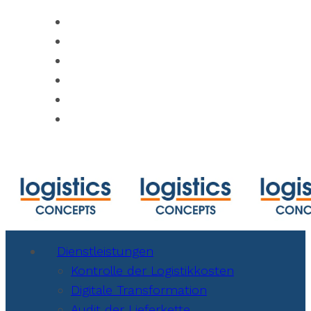
https://www.track-trace.com
https://www.shipmentlink.com
https://www.marinetraffic.com/en/ais/ho
https://www.cbmcalculator.com/index.ht
https://mycargo.amerijet.com/calculator
https://iccwbo.org
Dienstleistungen
Kontrolle der Logistikkosten
Digitale Transformation
Audit der Lieferkette