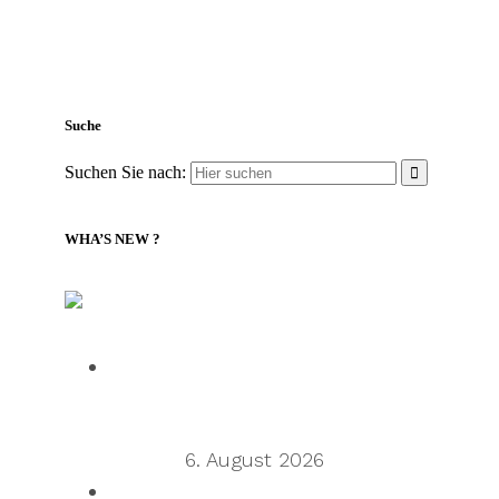
Suche
Suchen Sie nach:
WHA’S NEW ?
LILLY Associates | Globale Logistik- und
Versandnachrichten
Talking Supply Chain: Cleo CEO
Mahesh Rajasekharan on why
orchestration is supply chain’s next
frontier
6. August 2026
Talking Supply Chain: uShip CEO