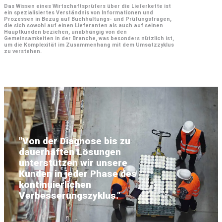
Das Wissen eines Wirtschaftsprüfers über die Lieferkette ist
ein spezialisiertes Verständnis von Informationen und
Prozessen in Bezug auf Buchhaltungs- und Prüfungsfragen,
die sich sowohl auf einen Lieferanten als auch auf seinen
Hauptkunden beziehen, unabhängig von den
Gemeinsamkeiten in der Branche, was besonders nützlich ist,
um die Komplexität im Zusammenhang mit dem Umsatzzyklus
zu verstehen.
"Von der Diagnose bis zu
dauerhaften Lösungen
unterstützen wir unsere
Kunden in jeder Phase des
kontinuierlichen
Verbesserungszyklus."