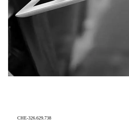
CHE-326.629.738
Geneva – Switzerland