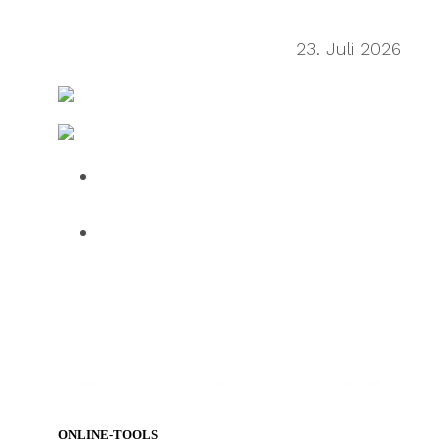
Sean Wu on the secondhand
economy supply chain
23. Juli 2026
FreightWaves
Fertigung & Logistik IT
Over half of HGV drivers dissatisfied
with UK roadside facilities
75% of employees use AI daily, but
61% want human oversight,
indicating a confidence gap limiting
progress
ONLINE-TOOLS