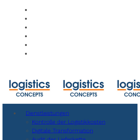
https://www.track-trace.com
https://www.shipmentlink.com
https://www.marinetraffic.com/en/ais/ho
https://www.cbmcalculator.com/index.ht
https://mycargo.amerijet.com/calculator
https://iccwbo.org
Dienstleistungen
Kontrolle der Logistikkosten
Digitale Transformation
Audit der Lieferkette