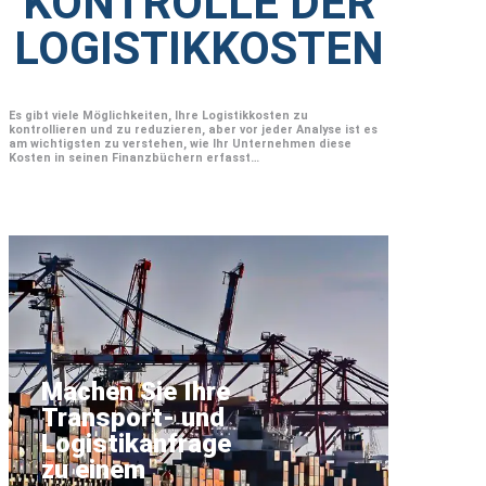
KONTROLLE DER
LOGISTIKKOSTEN
Es gibt viele Möglichkeiten, Ihre Logistikkosten zu
kontrollieren und zu reduzieren, aber vor jeder Analyse ist es
am wichtigsten zu verstehen, wie Ihr Unternehmen diese
Kosten in seinen Finanzbüchern erfasst…
Machen Sie Ihre
Transport- und
Logistikanfrage
zu einem