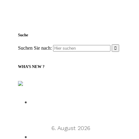
Suche
Suchen Sie nach:
WHA’S NEW ?
LILLY Associates | Globale Logistik- und
Versandnachrichten
Talking Supply Chain: Cleo CEO
Mahesh Rajasekharan on why
orchestration is supply chain’s next
frontier
6. August 2026
Talking Supply Chain: uShip CEO