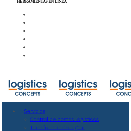
HERRAMIENTAS EN LÍNEA
https://www.track-trace.com
https://www.shipmentlink.com
https://www.marinetraffic.com/en/ais/ho
https://www.cbmcalculator.com/index.ht
https://mycargo.amerijet.com/calculator
https://iccwbo.org
Servicios
Control de costes logísticos
Transformación digital