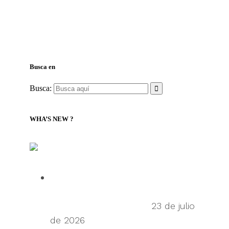
Busca en
Busca:
WHA’S NEW ?
LILLY Associates | Noticias de Logística Global y
Transporte Marítimo
Talking Supply Chain: uShip CEO
Sean Wu on the secondhand
economy supply chain
23 de julio
de 2026