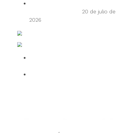
Frictionless Supply Chain: The New
Tech Titans of China
20 de julio de
2026
FreightWaves
Fabricación y Logística TI
Over half of HGV drivers dissatisfied
with UK roadside facilities
75% of employees use AI daily, but
61% want human oversight,
indicating a confidence gap limiting
progress