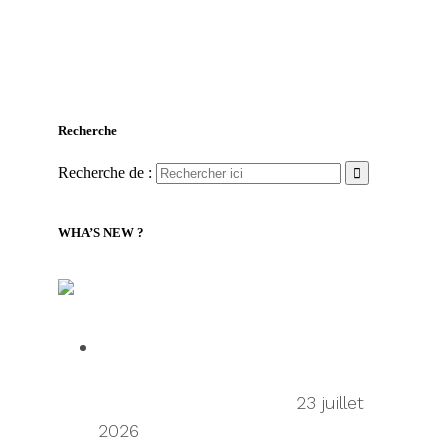
Recherche
Recherche de :
WHA’S NEW ?
LILLY Associates | Nouvelles de la logistique
mondiale et du transport maritime
Talking Supply Chain: uShip CEO
Sean Wu on the secondhand
economy supply chain
23 juillet
2026