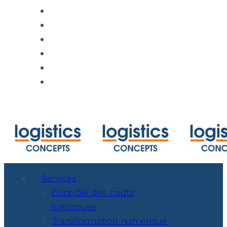
https://www.track-trace.com
https://www.shipmentlink.com
https://www.marinetraffic.com/en/ais/ho
https://www.cbmcalculator.com/index.ht
https://mycargo.amerijet.com/calculator
https://iccwbo.org
Services
Contrôle des coûts
logistiques
Transformation numérique