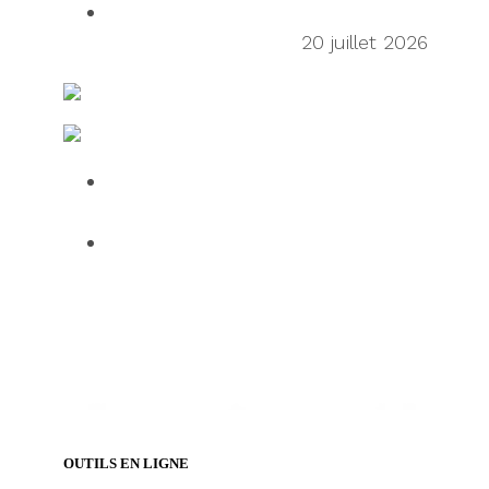
Frictionless Supply Chain: The New
Tech Titans of China
20 juillet 2026
Ressources en matière d’expédition et de fret
Fabrication et logistique IT
Over half of HGV drivers dissatisfied
with UK roadside facilities
75% of employees use AI daily, but
61% want human oversight,
indicating a confidence gap limiting
progress
OUTILS EN LIGNE