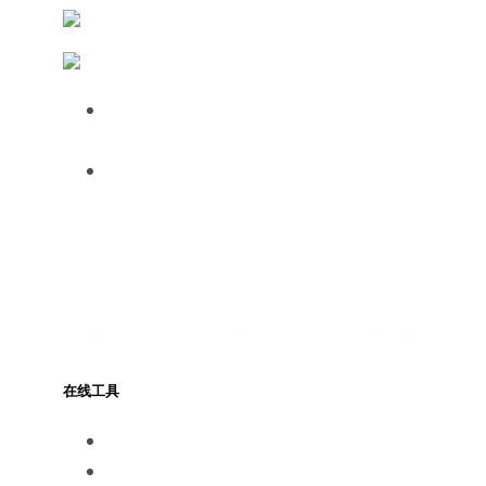
FreightWaves
制造与物流 IT
Over half of HGV drivers dissatisfied
with UK roadside facilities
75% of employees use AI daily, but
61% want human oversight,
indicating a confidence gap limiting
progress
在线工具
https://www.track-trace.com
https://www.shipmentlink.com