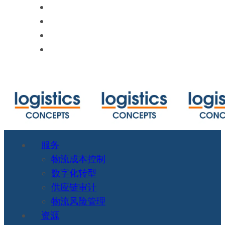
https://www.marinetraffic.com/en/ais/ho
https://www.cbmcalculator.com/index.ht
https://mycargo.amerijet.com/calculator
https://iccwbo.org
服务
物流成本控制
数字化转型
供应链审计
物流风险管理
资源