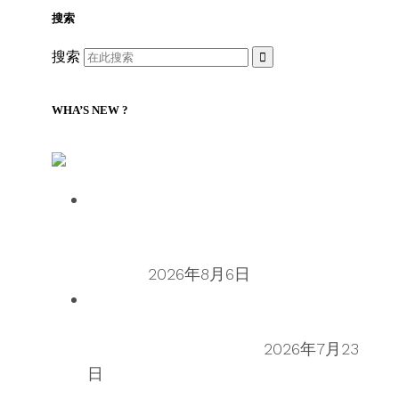
搜索
搜索
WHA’S NEW ?
LILLY Associates | 全球物流与航运新闻
Talking Supply Chain: Cleo CEO
Mahesh Rajasekharan on why
orchestration is supply chain’s next
frontier
2026年8月6日
Talking Supply Chain: uShip CEO
Sean Wu on the secondhand
economy supply chain
2026年7月23
日