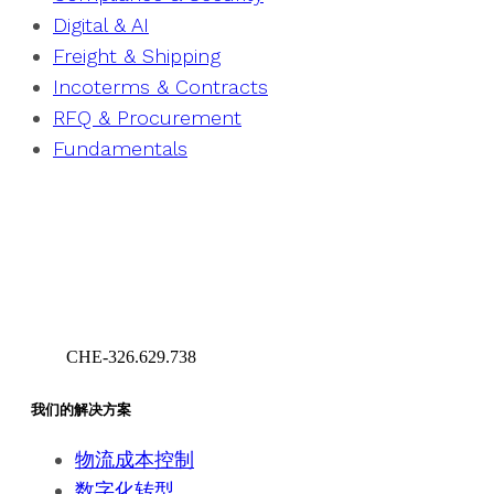
Digital & AI
Freight & Shipping
Incoterms & Contracts
RFQ & Procurement
Fundamentals
CHE-326.629.738
Geneva – Switzerland
我们的解决方案
物流成本控制
数字化转型