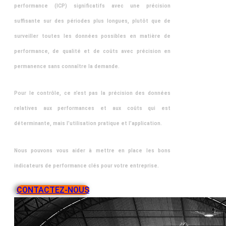
performance (ICP) significatifs avec une précision
suffisante sur des périodes plus longues, plutôt que de
surveiller toutes les données possibles en matière de
performance, de qualité et de coûts avec précision en
permanence sans connaître la demande.
Pour le contrôle, ce n’est pas la précision des données
relatives aux performances et aux coûts qui est
déterminante, mais l’utilisation pratique et l’application.
Nous pouvons vous aider à mettre en place les bons
indicateurs de performance clés pour votre entreprise.
CONTACTEZ-NOUS