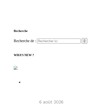
Recherche
Recherche de :
WHA’S NEW ?
LILLY Associates | Nouvelles de la logistique
mondiale et du transport maritime
Talking Supply Chain: Cleo CEO
Mahesh Rajasekharan on why
orchestration is supply chain’s next
frontier
6 août 2026