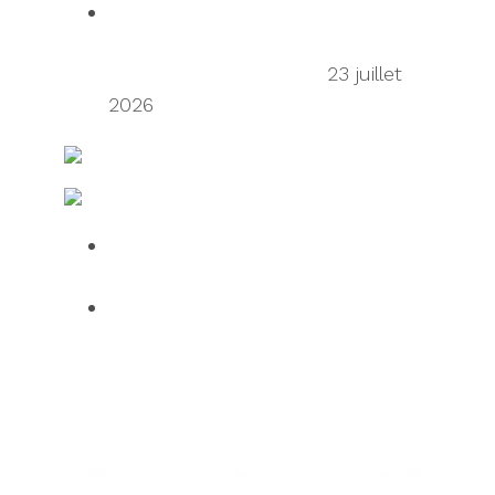
Talking Supply Chain: uShip CEO
Sean Wu on the secondhand
economy supply chain
23 juillet
2026
Ressources en matière d’expédition et de fret
Fabrication et logistique IT
Over half of HGV drivers dissatisfied
with UK roadside facilities
75% of employees use AI daily, but
61% want human oversight,
indicating a confidence gap limiting
progress