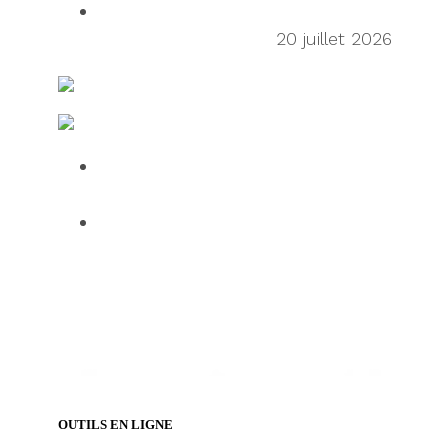
Frictionless Supply Chain: The New
Tech Titans of China
20 juillet 2026
Ressources en matière d’expédition et de fret
Fabrication et logistique IT
Over half of HGV drivers dissatisfied
with UK roadside facilities
75% of employees use AI daily, but
61% want human oversight,
indicating a confidence gap limiting
progress
OUTILS EN LIGNE