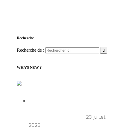
Recherche
Recherche de :
WHA’S NEW ?
LILLY Associates | Nouvelles de la logistique
mondiale et du transport maritime
Talking Supply Chain: uShip CEO
Sean Wu on the secondhand
economy supply chain
23 juillet
2026