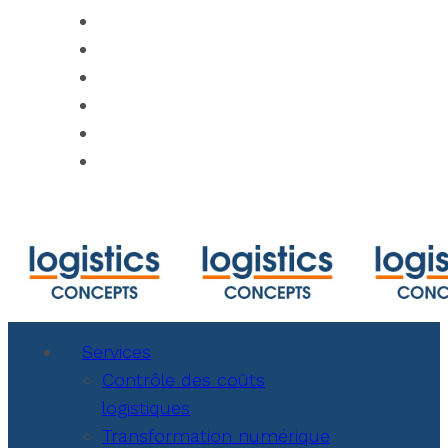
https://www.track-trace.com
https://www.shipmentlink.com
https://www.marinetraffic.com/en/ais/ho
https://www.cbmcalculator.com/index.ht
https://mycargo.amerijet.com/calculator
https://iccwbo.org
Services
Contrôle des coûts
logistiques
Transformation numérique