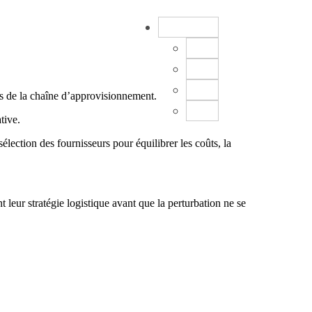
FR
EN
DE
ES
es de la chaîne d’approvisionnement.
CN
tive.
ection des fournisseurs pour équilibrer les coûts, la
leur stratégie logistique avant que la perturbation ne se