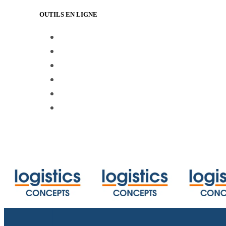
OUTILS EN LIGNE
https://www.track-trace.com
https://www.shipmentlink.com
https://www.marinetraffic.com/en/ais/
https://www.cbmcalculator.com/index
https://mycargo.amerijet.com/calculat
https://iccwbo.org