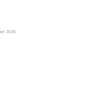
llet 2026
limiting progress