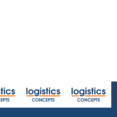
home/centerx:23.4/centery:26.4/zoom:2
.html
or