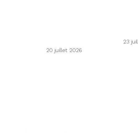
 du transport maritime
n Wu on the secondhand economy supply chain
23 jui
h Titans of China
20 juillet 2026
h UK roadside facilities
 want human oversight, indicating a confidence gap 