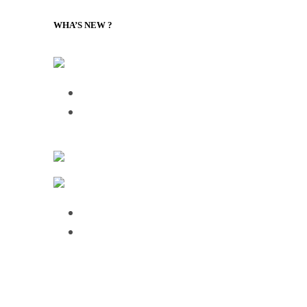
WHA’S NEW ?
LILLY Associates | Nouvelles de la logistique mondiale et
Talking Supply Chain: uShip CEO Sea
Frictionless Supply Chain: The New Tec
Ressources en matière d’expédition et de fret
Fabrication et logistique IT
Over half of HGV drivers dissatisfied wit
75% of employees use AI daily, but 61%