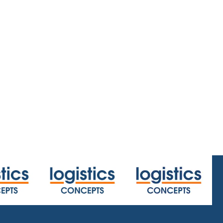
home/centerx:23.4/centery:26.4/zoom:2
.html
or