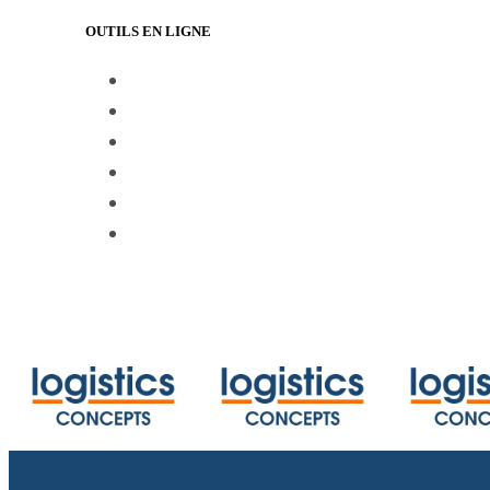
OUTILS EN LIGNE
https://www.track-trace.com
https://www.shipmentlink.com
https://www.marinetraffic.com/en/ais/
https://www.cbmcalculator.com/index
https://mycargo.amerijet.com/calculat
https://iccwbo.org