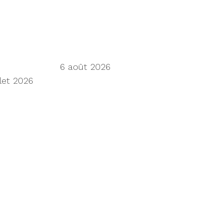
 next frontier
6 août 2026
llet 2026
limiting progress