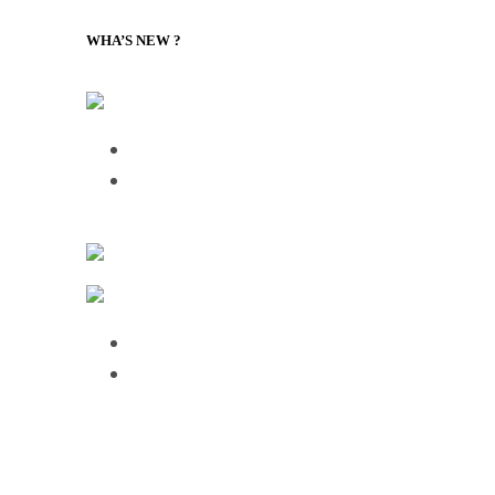
WHA’S NEW ?
LILLY Associates | Nouvelles de la logistique mondiale et
Talking Supply Chain: Cleo CEO Mahesh 
Talking Supply Chain: uShip CEO Sea
Ressources en matière d’expédition et de fret
Fabrication et logistique IT
Over half of HGV drivers dissatisfied wit
75% of employees use AI daily, but 61%