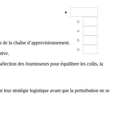
FR
EN
DE
ES
es de la chaîne d’approvisionnement.
CN
tive.
ection des fournisseurs pour équilibrer les coûts, la
leur stratégie logistique avant que la perturbation ne se