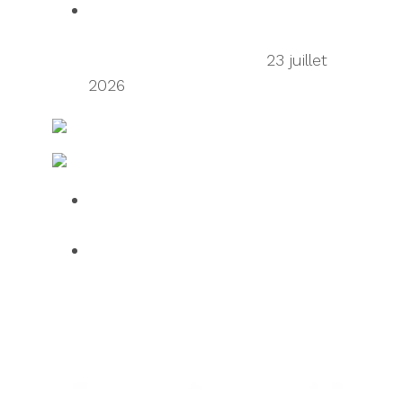
Talking Supply Chain: uShip CEO
Sean Wu on the secondhand
economy supply chain
23 juillet
2026
Ressources en matière d’expédition et de fret
Fabrication et logistique IT
Over half of HGV drivers dissatisfied
with UK roadside facilities
75% of employees use AI daily, but
61% want human oversight,
indicating a confidence gap limiting
progress