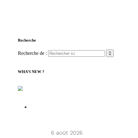
Recherche
Recherche de :
WHA’S NEW ?
LILLY Associates | Nouvelles de la logistique
mondiale et du transport maritime
Talking Supply Chain: Cleo CEO
Mahesh Rajasekharan on why
orchestration is supply chain’s next
frontier
6 août 2026