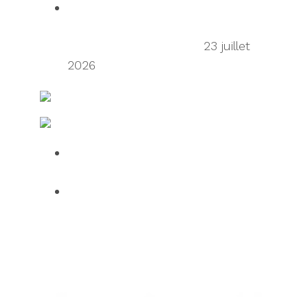
Talking Supply Chain: uShip CEO
Sean Wu on the secondhand
economy supply chain
23 juillet
2026
Ressources en matière d’expédition et de fret
Fabrication et logistique IT
Over half of HGV drivers dissatisfied
with UK roadside facilities
75% of employees use AI daily, but
61% want human oversight,
indicating a confidence gap limiting
progress