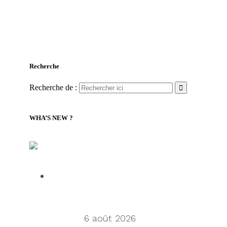
Recherche
Recherche de :
WHA’S NEW ?
LILLY Associates | Nouvelles de la logistique
mondiale et du transport maritime
Talking Supply Chain: Cleo CEO
Mahesh Rajasekharan on why
orchestration is supply chain’s next
frontier
6 août 2026