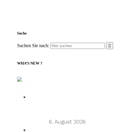
Suche
Suchen Sie nach:
WHA’S NEW ?
LILLY Associates | Globale Logistik- und
Versandnachrichten
Talking Supply Chain: Cleo CEO
Mahesh Rajasekharan on why
orchestration is supply chain’s next
frontier
6. August 2026
Talking Supply Chain: uShip CEO