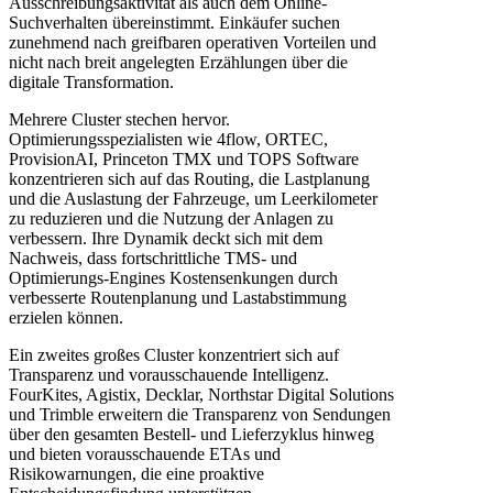
Ausschreibungsaktivität als auch dem Online-
Suchverhalten übereinstimmt. Einkäufer suchen
zunehmend nach greifbaren operativen Vorteilen und
nicht nach breit angelegten Erzählungen über die
digitale Transformation.
Mehrere Cluster stechen hervor.
Optimierungsspezialisten wie 4flow, ORTEC,
ProvisionAI, Princeton TMX und TOPS Software
konzentrieren sich auf das Routing, die Lastplanung
und die Auslastung der Fahrzeuge, um Leerkilometer
zu reduzieren und die Nutzung der Anlagen zu
verbessern. Ihre Dynamik deckt sich mit dem
Nachweis, dass fortschrittliche TMS- und
Optimierungs-Engines Kostensenkungen durch
verbesserte Routenplanung und Lastabstimmung
erzielen können.
Ein zweites großes Cluster konzentriert sich auf
Transparenz und vorausschauende Intelligenz.
FourKites, Agistix, Decklar, Northstar Digital Solutions
und Trimble erweitern die Transparenz von Sendungen
über den gesamten Bestell- und Lieferzyklus hinweg
und bieten vorausschauende ETAs und
Risikowarnungen, die eine proaktive