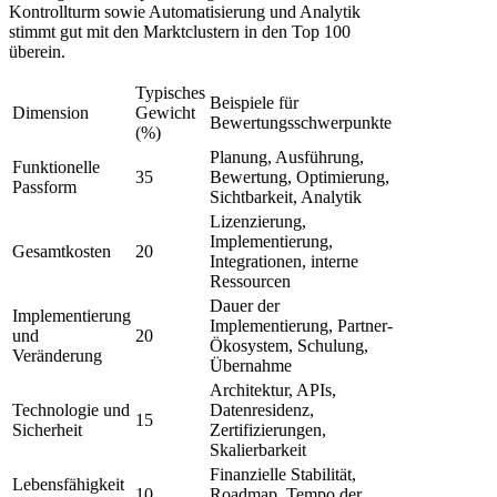
Kontrollturm sowie Automatisierung und Analytik
stimmt gut mit den Marktclustern in den Top 100
überein.
Typisches
Beispiele für
Dimension
Gewicht
Bewertungsschwerpunkte
(%)
Planung, Ausführung,
Funktionelle
35
Bewertung, Optimierung,
Passform
Sichtbarkeit, Analytik
Lizenzierung,
Implementierung,
Gesamtkosten
20
Integrationen, interne
Ressourcen
Dauer der
Implementierung
Implementierung, Partner-
und
20
Ökosystem, Schulung,
Veränderung
Übernahme
Architektur, APIs,
Technologie und
Datenresidenz,
15
Sicherheit
Zertifizierungen,
Skalierbarkeit
Finanzielle Stabilität,
Lebensfähigkeit
10
Roadmap, Tempo der