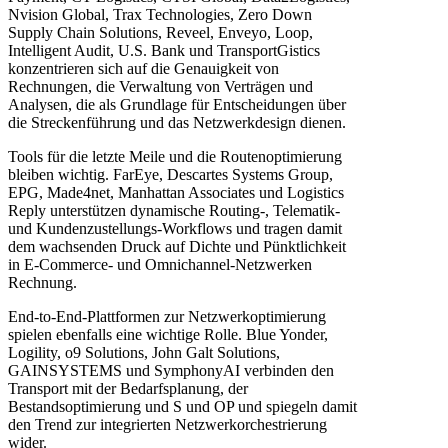
Nvision Global, Trax Technologies, Zero Down
Supply Chain Solutions, Reveel, Enveyo, Loop,
Intelligent Audit, U.S. Bank und TransportGistics
konzentrieren sich auf die Genauigkeit von
Rechnungen, die Verwaltung von Verträgen und
Analysen, die als Grundlage für Entscheidungen über
die Streckenführung und das Netzwerkdesign dienen.
Tools für die letzte Meile und die Routenoptimierung
bleiben wichtig. FarEye, Descartes Systems Group,
EPG, Made4net, Manhattan Associates und Logistics
Reply unterstützen dynamische Routing-, Telematik-
und Kundenzustellungs-Workflows und tragen damit
dem wachsenden Druck auf Dichte und Pünktlichkeit
in E-Commerce- und Omnichannel-Netzwerken
Rechnung.
End-to-End-Plattformen zur Netzwerkoptimierung
spielen ebenfalls eine wichtige Rolle. Blue Yonder,
Logility, o9 Solutions, John Galt Solutions,
GAINSYSTEMS und SymphonyAI verbinden den
Transport mit der Bedarfsplanung, der
Bestandsoptimierung und S und OP und spiegeln damit
den Trend zur integrierten Netzwerkorchestrierung
wider.