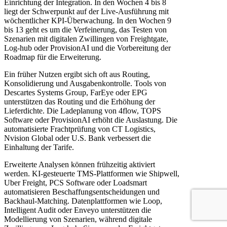
Einrichtung der Integration. In den Wochen 4 bis 8
liegt der Schwerpunkt auf der Live-Ausführung mit
wöchentlicher KPI-Überwachung. In den Wochen 9
bis 13 geht es um die Verfeinerung, das Testen von
Szenarien mit digitalen Zwillingen von Freightgate,
Log-hub oder ProvisionAI und die Vorbereitung der
Roadmap für die Erweiterung.
Ein früher Nutzen ergibt sich oft aus Routing,
Konsolidierung und Ausgabenkontrolle. Tools von
Descartes Systems Group, FarEye oder EPG
unterstützen das Routing und die Erhöhung der
Lieferdichte. Die Ladeplanung von 4flow, TOPS
Software oder ProvisionAI erhöht die Auslastung. Die
automatisierte Frachtprüfung von CT Logistics,
Nvision Global oder U.S. Bank verbessert die
Einhaltung der Tarife.
Erweiterte Analysen können frühzeitig aktiviert
werden. KI-gesteuerte TMS-Plattformen wie Shipwell,
Uber Freight, PCS Software oder Loadsmart
automatisieren Beschaffungsentscheidungen und
Backhaul-Matching. Datenplattformen wie Loop,
Intelligent Audit oder Enveyo unterstützen die
Modellierung von Szenarien, während digitale