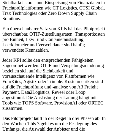
Sichtbarkeitstools und Einspeisung von Finanzdaten in
Frachtprüfplattformen wie CT Logistics, CTSI Global,
Trax Technologies oder Zero Down Supply Chain
Solutions.
Ein überschaubarer Satz von KPIs hält das Pilotprojekt
überschaubar. OTIF-Zustellungsraten, Transportkosten
pro Einheit, Lkw- und Containerauslastung,
Leerkilometer und Verweildauer sind häufig
verwendete Kennzahlen.
Jeder KPI sollte den entsprechenden Fähigkeiten
zugeordnet werden. OTIF und Verspätungsminderung
beziehen sich auf die Sichtbarkeit und
vorausschauende Intelligenz von Plattformen wie
FourKites, Agistix oder Trimble. Kostenmetriken sind
auf die Frachtprüfung und -analyse von A3 Freight
Payment, Data2Logistics, Reveel oder Loop
abgestimmt. Die Auslastung der Ladung hängt mit
Tools wie TOPS Software, ProvisionAI oder ORTEC
zusammen.
Das Pilotprojekt läuft in der Regel in drei Phasen ab. In
den Wochen 1 bis 3 geht es um die Festlegung des
Umfangs, die Auswahl der Anbieter und die