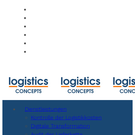
https://www.track-trace.com
https://www.shipmentlink.com
https://www.marinetraffic.com/en/ais/ho
https://www.cbmcalculator.com/index.ht
https://mycargo.amerijet.com/calculator
https://iccwbo.org
Dienstleistungen
Kontrolle der Logistikkosten
Digitale Transformation
Audit der Lieferkette