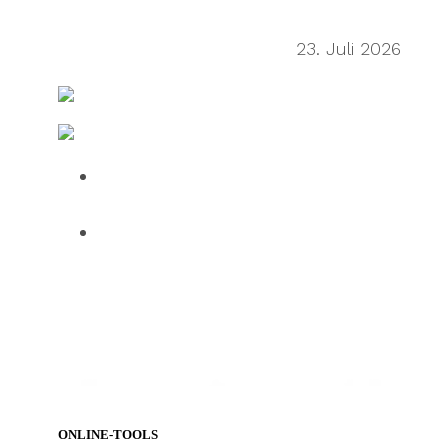
Sean Wu on the secondhand
economy supply chain
23. Juli 2026
FreightWaves
Fertigung & Logistik IT
Over half of HGV drivers dissatisfied
with UK roadside facilities
75% of employees use AI daily, but
61% want human oversight,
indicating a confidence gap limiting
progress
ONLINE-TOOLS