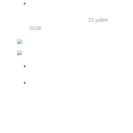
Talking Supply Chain: uShip CEO
Sean Wu on the secondhand
economy supply chain
23 juillet
2026
Ressources en matière d’expédition et de fret
Fabrication et logistique IT
Over half of HGV drivers dissatisfied
with UK roadside facilities
75% of employees use AI daily, but
61% want human oversight,
indicating a confidence gap limiting
progress