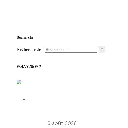
Recherche
Recherche de :
WHA’S NEW ?
LILLY Associates | Nouvelles de la logistique
mondiale et du transport maritime
Talking Supply Chain: Cleo CEO
Mahesh Rajasekharan on why
orchestration is supply chain’s next
frontier
6 août 2026